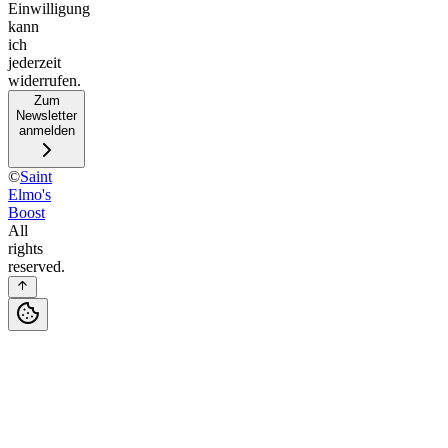
Einwilligung
kann
ich
jederzeit
widerrufen.
Zum
Newsletter
anmelden
©
Saint
Elmo's
Boost
All
rights
reserved.