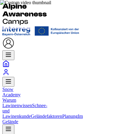
Snow
Academy
Warum
Lawinenwissen
Schnee-
und
Lawinenkunde
Geländefaktoren
Planung
Im
Gelände