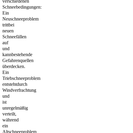
verschiedenen
Schneebedingungen:
Ein
Neuschneeproblem
trittbei
neuen
Schneefällen
auf
und
kannbestehende
Gefahrenquellen
überdecken.
Ein
Triebschneeproblem
entstehtdurch
Windverfrachtung
und
ist
unregelmäßig
verteilt,
während
ein
Altschneeproblem