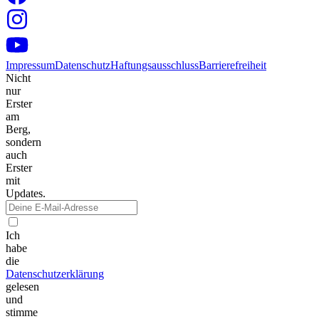
Impressum
Datenschutz
Haftungsausschluss
Barrierefreiheit
Nicht
nur
Erster
am
Berg,
sondern
auch
Erster
mit
Updates.
Ich
habe
die
Datenschutzerklärung
gelesen
und
stimme