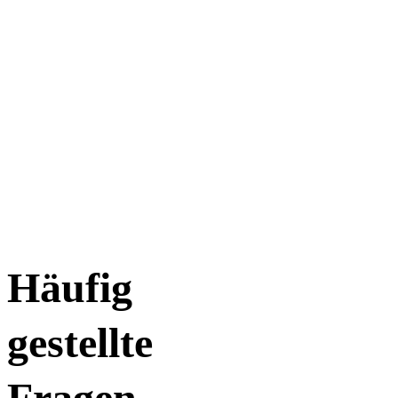
So funktioniert's
Mit dem QR-Code Scanner (bei „Neuer Auftrag“ in deiner
Banking-App) erhältst du bequem unseren IBAN und BIC. Hier
unsere Konto-Infos ohne QR-Code:
Empfänger: Verein zur Information über alpine Gefahren
Grund: Spende (Österreich: Name, SV-Nr./Geb.datum)
IBAN: AT67 2050 3033 0270 7900
BIC: SPIHAT22XXX
Häufig
gestellte
Fragen