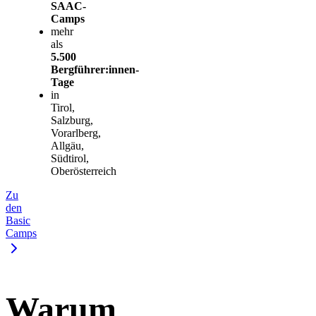
SAAC-
Camps
mehr
als
5.500
Bergführer:innen-
Tage
in
Tirol,
Salzburg,
Vorarlberg,
Allgäu,
Südtirol,
Oberösterreich
Zu
den
Basic
Camps
Warum