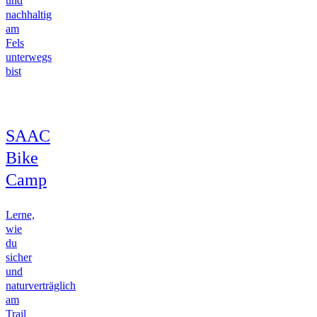
und
nachhaltig
am
Fels
unterwegs
bist
SAAC
Bike
Camp
Lerne,
wie
du
sicher
und
naturverträglich
am
Trail