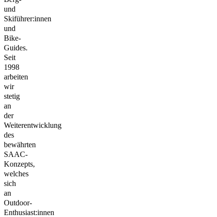
und
Skiführer:innen
und
Bike-
Guides.
Seit
1998
arbeiten
wir
stetig
an
der
Weiterentwicklung
des
bewährten
SAAC-
Konzepts,
welches
sich
an
Outdoor-
Enthusiast:innen