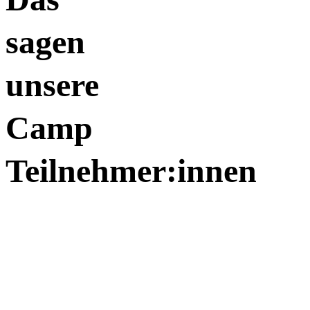
sagen
unsere
Camp
Teilnehmer:innen
"
Unsere Erwartungen wurden voll erfüllt und wir
gehen nach diesem Wochenende mit viel Wissen und
einem guten Gefühl nach Hause. Die Teilnahme hat
uns zu Gesprächen mit Freunden angeregt, sodass das
Thema Lawine in Zukunft noch tiefer beleuchtet
werden kann!
"