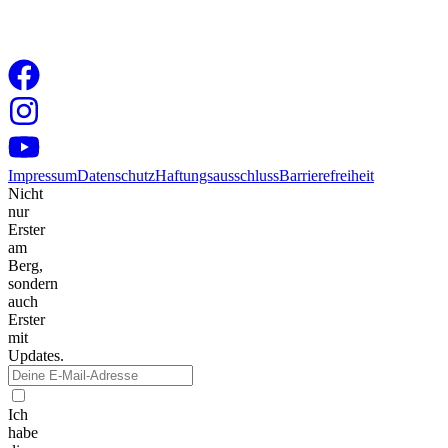
Impressum
Datenschutz
Haftungsausschluss
Barrierefreiheit
Nicht
nur
Erster
am
Berg,
sondern
auch
Erster
mit
Updates.
Ich
habe