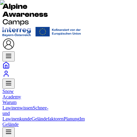
Snow
Academy
Warum
Lawinenwissen
Schnee-
und
Lawinenkunde
Geländefaktoren
Planung
Im
Gelände