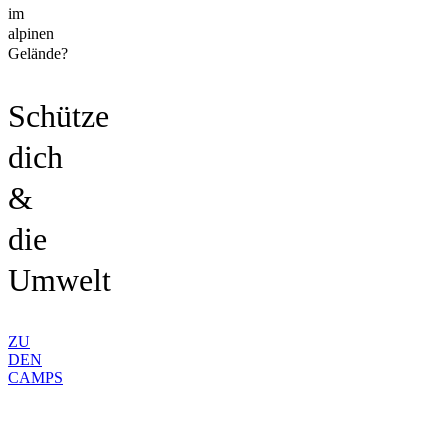
im
alpinen
Gelände?
Schütze
dich
&
die
Umwelt
ZU
DEN
CAMPS