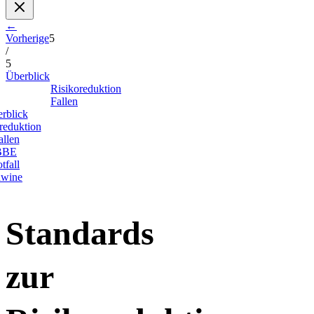
←
Vorherige
5
/
5
Überblick
Risikoreduktion
Fallen
rblick
reduktion
allen
BBE
tfall
wine
Standards
zur