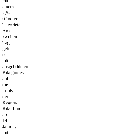
mit
einem
2,5-
stündigen
Theorieteil.
Am
zweiten
Tag
geht
es
mit
ausgebildeten
Bikeguides
auf
die
Trails
der
Region.
BikerInnen
ab
14
Jahren,
mit