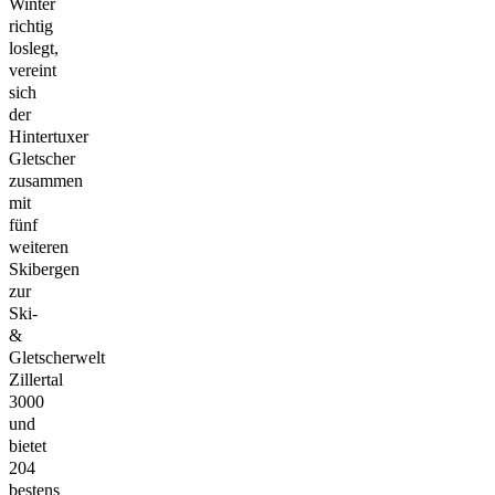
Winter
richtig
loslegt,
vereint
sich
der
Hintertuxer
Gletscher
zusammen
mit
fünf
weiteren
Skibergen
zur
Ski-
&
Gletscherwelt
Zillertal
3000
und
bietet
204
bestens