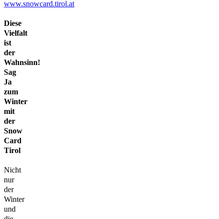
www.snowcard.tirol.at
Diese
Vielfalt
ist
der
Wahnsinn!
Sag
Ja
zum
Winter
mit
der
Snow
Card
Tirol
Nicht
nur
der
Winter
und
die