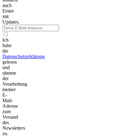
auch
Erster
mit
Updates.
Ich
habe
die
Datenschutzerklärung
gelesen
und
stimme
der
Verarbeitung
meiner
E-
Mail-
Adresse
zum
Versand
des
Newsletters
zu.