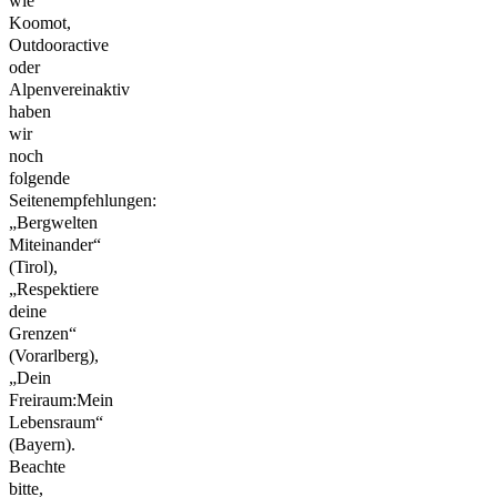
wie
Koomot,
Outdooractive
oder
Alpenvereinaktiv
haben
wir
noch
folgende
Seitenempfehlungen:
„Bergwelten
Miteinander“
(Tirol),
„Respektiere
deine
Grenzen“
(Vorarlberg),
„Dein
Freiraum:Mein
Lebensraum“
(Bayern).
Beachte
bitte,