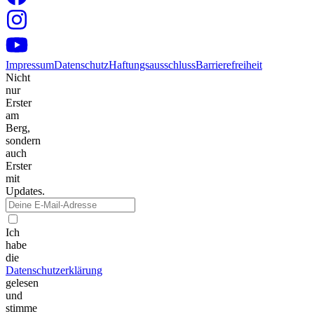
Impressum
Datenschutz
Haftungsausschluss
Barrierefreiheit
Nicht
nur
Erster
am
Berg,
sondern
auch
Erster
mit
Updates.
Ich
habe
die
Datenschutzerklärung
gelesen
und
stimme