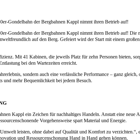
10er-Gondelbahn der Bergbahnen Kappl nimmt ihren Betrieb auf!
10er-Gondelbahn der Bergbahnen Kappl nimmt ihren Betrieb auf! Die
mweltfreundlich auf den Berg. Gefeiert wird der Start mit einem gro
enz. Mit 41 Kabinen, die jeweils Platz für zehn Personen bieten, sorg
ntlastung bei den Wartezeiten erreicht.
Fahrerlebnis, sondern auch eine verlässliche Performance – ganz gleic
ots und mehr Bequemlichkeit bei jedem Besuch.
NG
en Kappl ein Zeichen für nachhaltiges Handeln. Anstatt eine neue A
e ressourcenschonende Vorgehensweise spart Material und Energie.
Umwelt leisten, ohne dabei auf Qualität und Komfort zu verzichten.“,
e Innovation und Ressourcenschonung Hand in Hand gehen können.