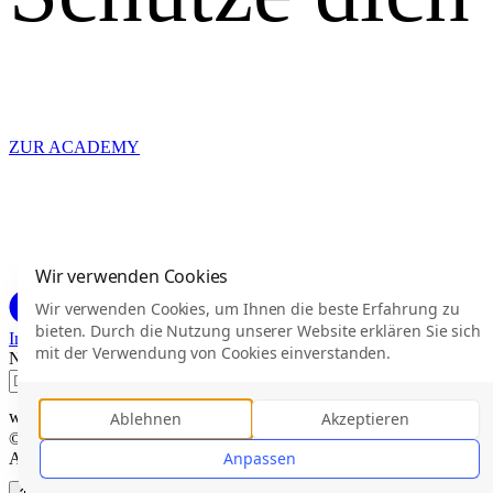
ZUR ACADEMY
Wir verwenden Cookies
Wir verwenden Cookies, um Ihnen die beste Erfahrung zu
bieten. Durch die Nutzung unserer Website erklären Sie sich
Impressum
Datenschutz
Haftungsausschluss
Barrierefreiheit
mit der Verwendung von Cookies einverstanden.
Nicht nur Erster am Berg, sondern auch Erster mit Updates.
Ich habe die
Datenschutzerklärung
g
widerrufen.
Ablehnen
Akzeptieren
Zum Newsletter anmelden
©
Saint Elmo's Boost
Anpassen
All rights reserved.