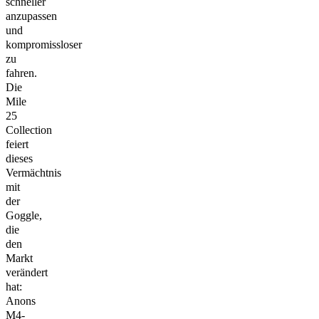
schneller
anzupassen
und
kompromissloser
zu
fahren.
Die
Mile
25
Collection
feiert
dieses
Vermächtnis
mit
der
Goggle,
die
den
Markt
verändert
hat:
Anons
M4-