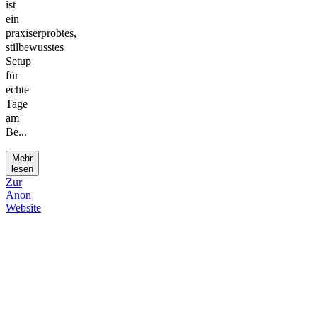
ist
ein
praxiserprobtes,
stilbewusstes
Setup
für
echte
Tage
am
Be...
Mehr
lesen
Zur
Anon
Website