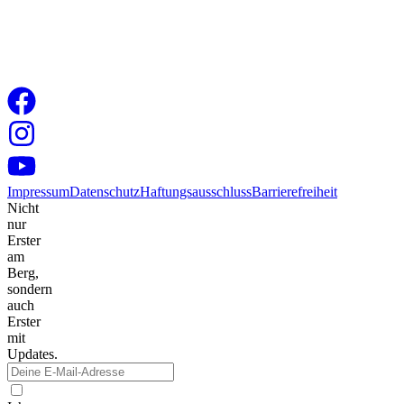
Impressum
Datenschutz
Haftungsausschluss
Barrierefreiheit
Nicht
nur
Erster
am
Berg,
sondern
auch
Erster
mit
Updates.